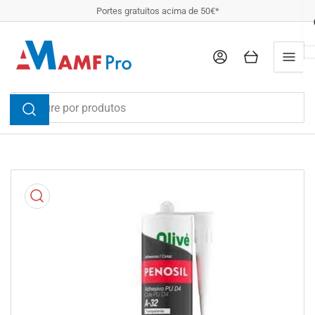
Salta
Portes gratuitos acima de 50€*
para
a
Entrar
Abrir
descrição
Procure
por
produtos
Salta
para
a
informação
do
produto