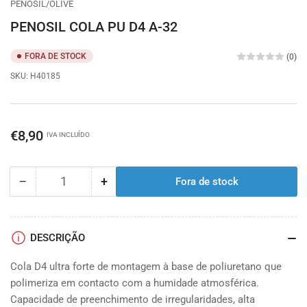
PENOSIL/OLIVE
view
view
PENOSIL COLA PU D4 A-32
FORA DE STOCK
(0)
SKU:
H40185
Preço
€8,90
IVA INCLUÍDO
−
+
Fora de stock
Quantidade
Diminuir
Aumentar
a
a
quantidade
quantidade
do
do
DESCRIÇÃO
PENOSIL
PENOSIL
COLA
COLA
Cola D4 ultra forte de montagem à base de poliuretano que
PU
PU
polimeriza em contacto com a humidade atmosférica.
D4
D4
Capacidade de preenchimento de irregularidades, alta
A-
A-