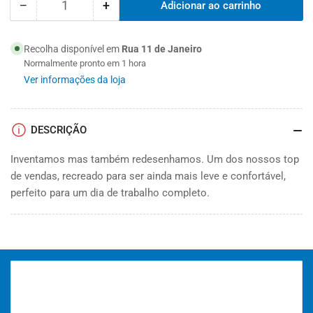
−
+
Adicionar ao carrinho
Quantidade
Diminuir
Aumentar
a
a
quantidade
quantidade
Recolha disponível em
Rua 11 de Janeiro
do
do
Normalmente pronto em 1 hora
NO
NO
Ver informações da loja
RISK
RISK
SAPATO
SAPATO
BIKER
BIKER
S3
S3
DESCRIÇÃO
Inventamos mas também redesenhamos. Um dos nossos top
de vendas, recreado para ser ainda mais leve e confortável,
perfeito para um dia de trabalho completo.