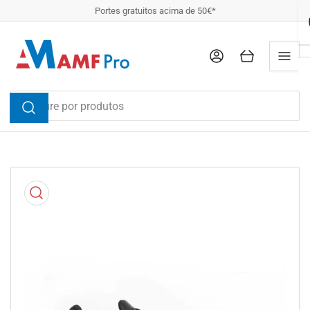
Salta
Portes gratuitos acima de 50€*
para
a
Entrar
Abrir
descrição
Procure
por
produtos
Salta
para
a
informação
do
produto