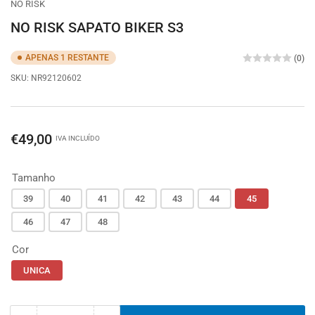
NO RISK
view
view
view
view
view
NO RISK SAPATO BIKER S3
APENAS 1 RESTANTE
(0)
SKU:
NR92120602
Preço
€49,00
IVA INCLUÍDO
Tamanho
39
40
41
42
43
44
45
46
47
48
Cor
UNICA